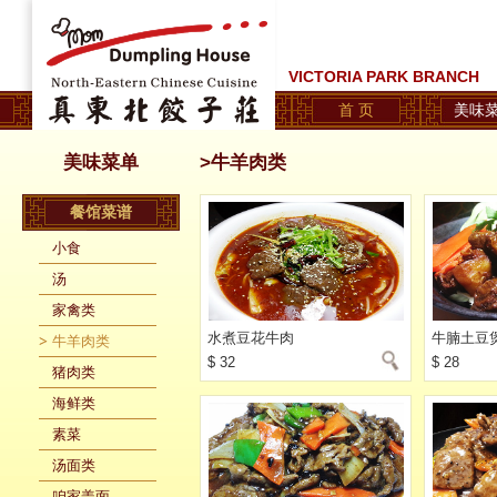
VICTORIA PARK BRANCH
首 页
美味
美味菜单
>牛羊肉类
餐馆菜谱
小食
汤
家禽类
水煮豆花牛肉
牛腩土豆
牛羊肉类
$ 32
$ 28
猪肉类
海鲜类
素菜
汤面类
咱家盖面