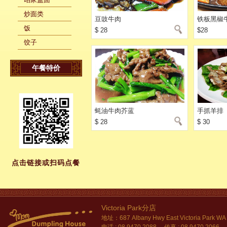
炒面类
豆豉牛肉
铁板黑椒
饭
$ 28
$28
饺子
午餐特价
蚝油牛肉芥蓝
手抓羊排
$ 28
$ 30
点击链接或扫码点餐
Victoria Park分店
地址：687 Albany Hwy East Victoria Park WA
电话 : 08 9470 2088 传真 : 08 9470 2066