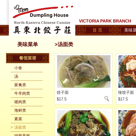
VICTORIA PARK BRANCH
首 页
美味
美味菜单
>汤面类
餐馆菜谱
小食
汤
家禽类
饺子面
辣饺子面
牛羊肉类
$17.5
$17.5
猪肉类
海鲜类
素菜
汤面类
咱家盖面