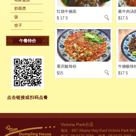
炒面类
红烧牛腩面
酱牛肉汤
饭
$ 17.5
$17.5
饺子
午餐特价
重庆酸辣粉
牛腩酸辣
$15
$17.5
点击链接或扫码点餐
Victoria Park分店
地址：687 Albany Hwy East Victoria Park WA
电话 : 08 9470 2088 传真 : 08 9470 2066